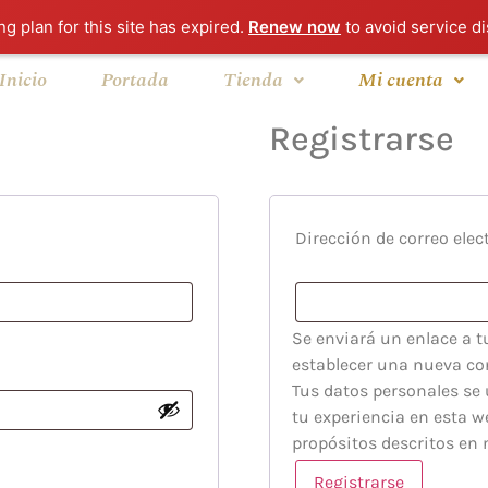
g plan for this site has expired.
Renew now
to avoid service di
Inicio
Portada
Tienda
Mi cuenta
Registrarse
Dirección de correo ele
Se enviará un enlace a t
establecer una nueva co
Tus datos personales se 
tu experiencia en esta we
propósitos descritos en
Registrarse