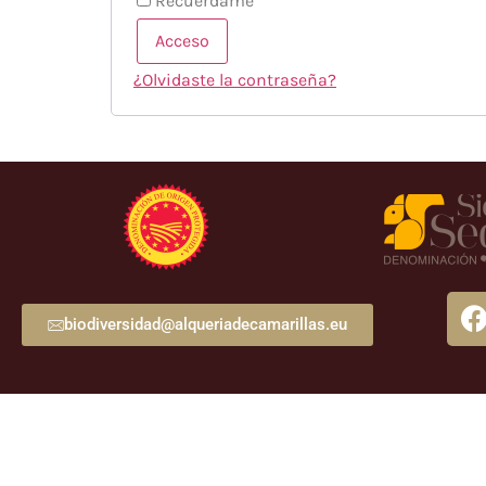
Recuérdame
Acceso
¿Olvidaste la contraseña?
biodiversidad@alqueriadecamarillas.eu