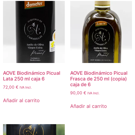
AOVE Biodinámico Picual
AOVE Biodinámico Picual
Lata 250 ml caja 6
Frasca de 250 ml (copia)
caja de 6
72,00
€
IVA Incl.
90,00
€
IVA Incl.
Añadir al carrito
Añadir al carrito