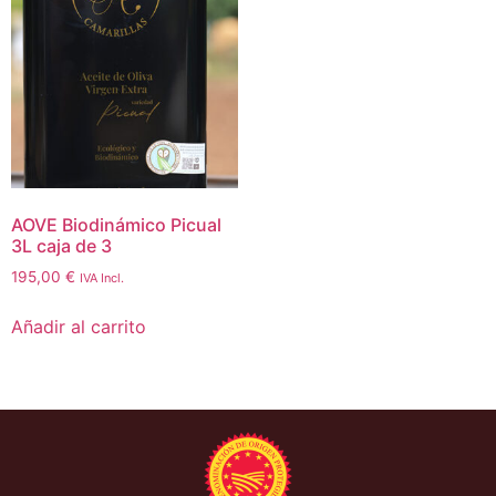
AOVE Biodinámico Picual
3L caja de 3
195,00
€
IVA Incl.
Añadir al carrito